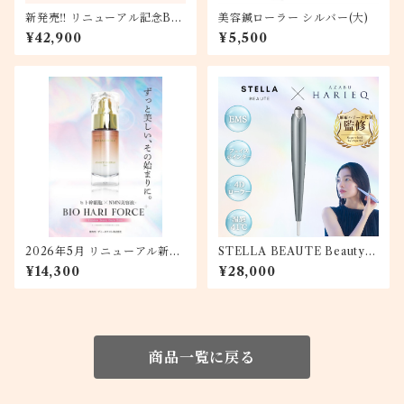
新発売‼ リニューアル記念BI
美容鍼ローラー シルバー(大)
O HARI FORCE+3本セット
¥42,900
¥5,500
美容鍼ローラープレゼント
2026年5月 リニューアル新発
STELLA BEAUTE Beauty F
売!!BIO HARI FORCE＋×N
ace Stick 『Rin』｛グレー
¥14,300
¥28,000
MN誘導体美容液
（源氏鼠）｝
商品一覧に戻る