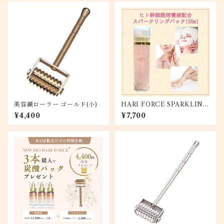
美容鍼ローラー ゴールド(小)
HARI FORCE SPARKLING
PACK
¥4,400
¥7,700