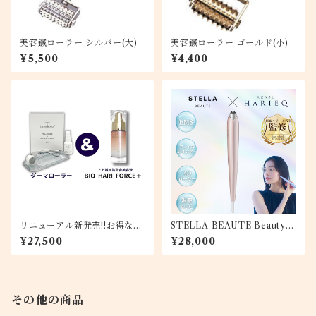
美容鍼ローラー シルバー(大)
美容鍼ローラー ゴールド(小)
¥5,500
¥4,400
リニューアル新発売!!お得な2
STELLA BEAUTE Beauty F
点セット ダーマローラー＆BI
ace Stick 『Rin』｛サクラ
¥27,500
¥28,000
O HARI FORCE＋(ヒト幹細
（撫子）｝
胞美容液)
その他の商品