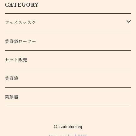
CATEGORY
フェイスマスク
Bio Hari force
美容鍼ローラー
炭酸ハーブパック
セット販売
HARI FORCE SPARKLING PACK
美容液
美顔器
© azabuharieq