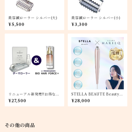
美容鍼ローラー シルバー(大)
美容鍼ローラー シルバー(小)
¥5,500
¥3,300
リニューアル新発売!!お得な2
STELLA BEAUTE Beauty F
点セット ダーマローラー＆BI
ace Stick 『Rin』｛サクラ
¥27,500
¥28,000
O HARI FORCE＋(ヒト幹細
（撫子）｝
胞美容液)
その他の商品