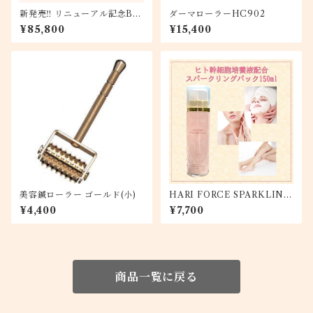
新発売‼ リニューアル記念BI
ダーマローラーHC902
O HARI FORCE+6本セット
¥85,800
¥15,400
炭酸パックプレゼント
美容鍼ローラー ゴールド(小)
HARI FORCE SPARKLING
PACK
¥4,400
¥7,700
商品一覧に戻る