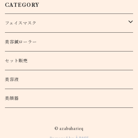
CATEGORY
フェイスマスク
Bio Hari force
美容鍼ローラー
炭酸ハーブパック
セット販売
HARI FORCE SPARKLING PACK
美容液
美顔器
© azabuharieq